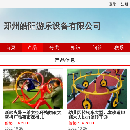
登录
注册
郑州皓阳游乐设备有限公司
首页
产品
分类
知识
问答
联系
产品信息
新款火爆三维太空环椅翻滚太
幼儿园转转车大型儿童轨道脚
空椅广场夜市摆摊儿
踏六人协力旋转车游
价格：￥6000
价格：￥2800
2022-10-26
2022-10-26