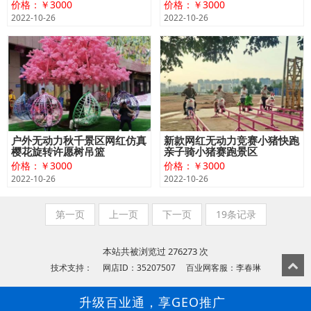
价格：￥3000
价格：￥3000
2022-10-26
2022-10-26
户外无动力秋千景区网红仿真
新款网红无动力竞赛小猪快跑
樱花旋转许愿树吊篮
亲子骑小猪赛跑景区
价格：￥3000
价格：￥3000
2022-10-26
2022-10-26
第一页
上一页
下一页
19条记录
本站共被浏览过 276273 次
技术支持： 网店ID：35207507 百业网客服：李春琳
升级百业通，享GEO推广