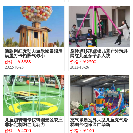
新款网红无动力游乐设备浪漫
旋转漂移跷跷板儿童户外玩具
满屋打卡拍照气球小
网红儿童亲子多人跷
价格：￥8888
价格：￥2500
2022-10-26
2022-10-26
儿童旋转地球仪转圈景区农庄
充气城堡室外大型儿童充气滑
非标定制网红无动力
梯淘气包乐园广场新
价格：￥4000
价格：￥140