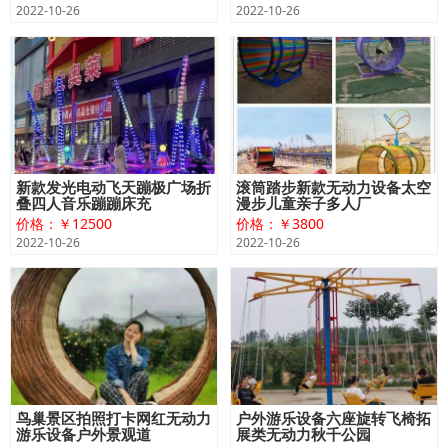
2022-10-26
2022-10-26
新款发光电动飞天蹦极广场折
滚筒踏步新款无动力设备太空
叠四人音乐蹦蹦床充
漫步儿童亲子多人厂
价格：￥12500
价格：￥3800
2022-10-26
2022-10-26
鸟巢景区拍照打卡网红无动力
户外游乐设备六座旋转飞椅拓
游乐设备户外景观道
展类无动力秋千公园