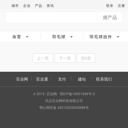
城市
企业
产品
资讯
登录
注册
搜产品
体育
羽毛球
羽毛球挂件
上一页
下一页
共0页
百业网
百业通
支付
建站
联系我们
© 2013 -百业网- 鄂ICP备16001549号-3
武汉百业网科技有限公司
鄂公网安备 42010302000686号