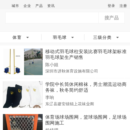
城市
企业
产品
资讯
登录
注册
搜产品
体育
羽毛球
三级分类
移动式羽毛球柱安装比赛羽毛球架标准
羽毛球架生产销售
陈小姐
深圳市进秋体育设施有限公司
学院中长筒休闲棉袜，男士潮流运动商
务袜，秋冬简约舒适
李响
东辽县建安镇锦上花袜业阁
体育场球场围网，篮球场围网，足球场
围网施工
杨经理