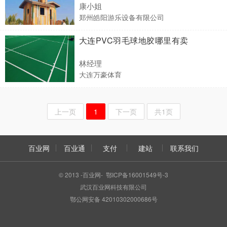
康小姐
郑州皓阳游乐设备有限公司
大连PVC羽毛球地胶哪里有卖
林经理
大连万豪体育
上一页
1
下一页
共1页
百业网
百业通
支付
建站
联系我们
© 2013 -百业网- 鄂ICP备16001549号-3
武汉百业网科技有限公司
鄂公网安备 42010302000686号