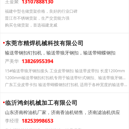
13107888130
王金聚
福建中型仓储货架价格，良好的行业口碑
晋江市不锈钢货架，生产交货能力强
购买仓储货架，首选福建龙威
东莞市精焊机械科技有限公司
输送带钢扣钉扣机，输送带狼牙钢扣，输送带蝴蝶钢扣
13826955394
严美华
15#输送带狼牙钢扣接头 工业皮带钢扣 输送带皮带扣 长度1200mm
1200mm输送带钢扣钉扣机专用于输送带针式钢扣、输送带狼牙钢扣装订
广东工业皮带卡扣 输送带蝴蝶钢扣打扣机 适用于各种宽度的输送带装订
临沂鸿剑机械加工有限公司
山东济南榨油机厂家，济南香油机销售，济南滤油机供应
18253998653
李经理