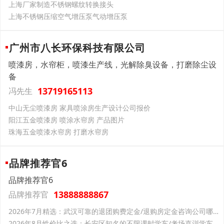
上海厂家制造不锈钢螺纹转换接头
上海不锈钢压缩空气增压泵气动增压泵
广州市八长环保科技有限公司
喷漆房，水帘柜，喷漆生产线，光解除臭设备，打磨除尘设
备
13719165113
冯先生
中山无尘喷漆房 家具喷涂房生产设计公司报价
阳江五金喷漆房 喷涂水帘房 产品图片
珠海五金喷漆水帘房 打磨水帘房
品牌推荐官6
品牌推荐官6
13888888867
品牌推荐官
2026年7月精选：武汉可靠的退团购费定金/退购房定金咨询公司哪家靠谱
2026年8月性价比之选：长安区知名的不限课时学车/考场直训学车服务哪家可靠-起航