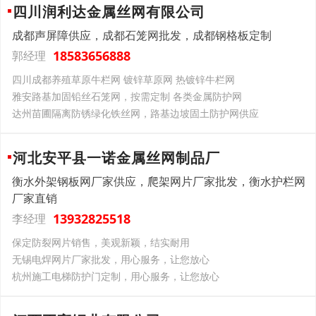
四川润利达金属丝网有限公司
成都声屏障供应，成都石笼网批发，成都钢格板定制
18583656888
郭经理
四川成都养殖草原牛栏网 镀锌草原网 热镀锌牛栏网
雅安路基加固铅丝石笼网，按需定制 各类金属防护网
达州苗圃隔离防锈绿化铁丝网，路基边坡固土防护网供应
河北安平县一诺金属丝网制品厂
衡水外架钢板网厂家供应，爬架网片厂家批发，衡水护栏网
厂家直销
13932825518
李经理
保定防裂网片销售，美观新颖，结实耐用
无锡电焊网片厂家批发，用心服务，让您放心
杭州施工电梯防护门定制，用心服务，让您放心