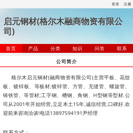
登录
注册
启元钢材(格尔木融商物资有限公
司)
首页
产品
分类
知识
问答
联系
公司简介
格尔木启元钢材(融商物资有限公司)主营平板、花纹
板、镀锌板、等板材;镀锌管、方管、无缝管、螺旋管、
铸铁管、等管材;工字钢、槽钢、角钢、H型钢等型材.公
司从2001年开始经营,立足本土15年,诚信经营,口碑好.欢
迎前来咨询洽谈!电话13897594191尹经理
联系方式：