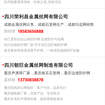
杭州报废模具回收，价格公道_回收无忧
四川荣利昌金属丝网有限公司
成都金属丝网出售，成都石笼网生产，成都勾花网销售
18583656888
郭经理
内江柔性抗拉山体防护网 边坡防护勾花网
四川边坡防护网厂家 巴中泥石流拦截防护网
南充畜牧养殖高强度牛栏网，一体成型稳固防护设施
四川朝巨金属丝网制造有限公司
重庆声屏障厂家，重庆格宾石笼网，重庆边坡防护网
13730838878
孟祥朝
重庆防风抑尘网报价，客户为先，品质先行
重庆钢格板厂家，优质产品、专业售后
重庆长寿区声屏障价格，隔音降噪效果佳