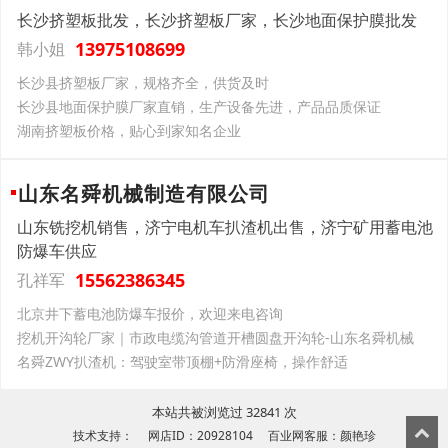
长沙挤塑板批发，长沙挤塑板厂家，长沙地面保护膜批发
13975108699
韩小姐
长沙县挤塑板厂家，规格齐全，供货及时
长沙县地面保护膜厂家直销，生产设备先进，产品品质保证
湖南挤塑板价格，贴心到家知名企业
山东名舜机械制造有限公司
山东铣挖机销售，济宁电机车扒渣机出售，济宁矿用蓄电池
防爆车供应
15562386345
孔祥军
北京井下蓄电池防爆车报价，欢迎来电咨询
挖机开沟轮厂家｜市政电缆沟管道开槽圆盘开沟轮-山东名舜机械
名舜ZWY扒渣机：驾驶室带顶棚+防滑座椅，操作舒适
本站共被浏览过 32841 次
技术支持： 网店ID：20928104 百业网客服：颜艳珍