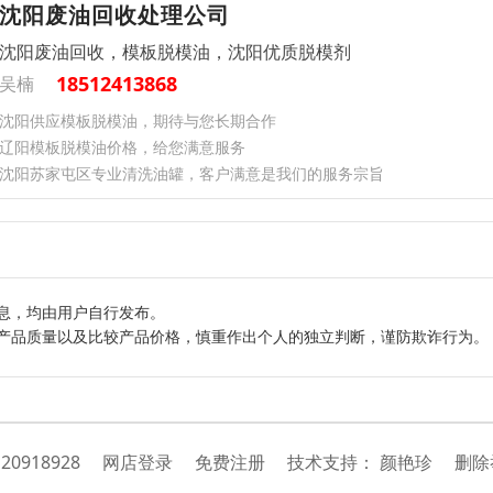
沈阳废油回收处理公司
沈阳废油回收，模板脱模油，沈阳优质脱模剂
18512413868
吴楠
沈阳供应模板脱模油，期待与您长期合作
辽阳模板脱模油价格，给您满意服务
沈阳苏家屯区专业清洗油罐，客户满意是我们的服务宗旨
息，均由用户自行发布。
产品质量以及比较产品价格，慎重作出个人的独立判断，谨防欺诈行为。
：
20918928
网店登录
免费注册
技
术
支
持
：
颜艳珍
删除举报