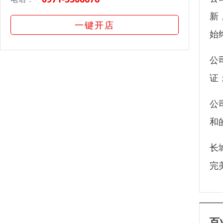
新
一键开店
始
公
证
公
和
长
完
百