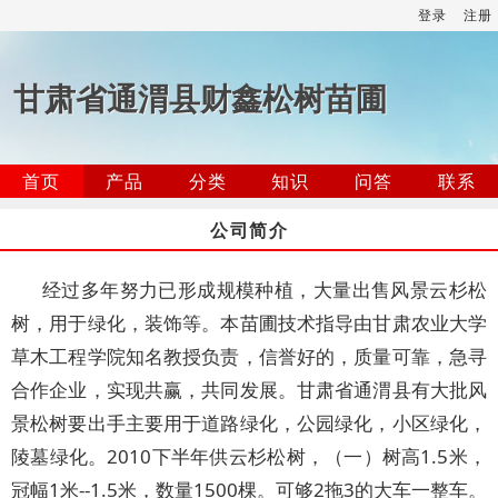
登录
注册
甘肃省通渭县财鑫松树苗圃
首页
产品
分类
知识
问答
联系
公司简介
经过多年努力已形成规模种植，大量出售风景云杉松
树，用于绿化，装饰等。本苗圃技术指导由甘肃农业大学
草木工程学院知名教授负责，信誉好的，质量可靠，急寻
合作企业，实现共赢，共同发展。甘肃省通渭县有大批风
景松树要出手主要用于道路绿化，公园绿化，小区绿化，
陵墓绿化。2010下半年供云杉松树，（一）树高1.5米，
冠幅1米--1.5米，数量1500棵。可够2拖3的大车一整车。