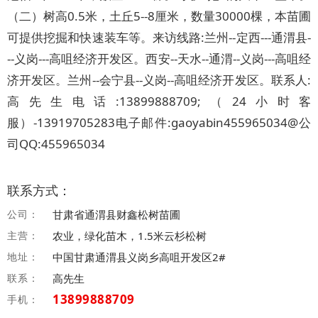
（二）树高0.5米，土丘5--8厘米，数量30000棵，本苗圃
可提供挖掘和快速装车等。来访线路:兰州--定西---通渭县-
--义岗---高咀经济开发区。西安--天水--通渭--义岗---高咀经
济开发区。兰州--会宁县--义岗--高咀经济开发区。联系人:
高先生电话:13899888709;（24小时客
服）-13919705283电子邮件:gaoyabin455965034@公
司QQ:455965034
联系方式：
公司：
甘肃省通渭县财鑫松树苗圃
主营：
农业，绿化苗木，1.5米云杉松树
地址：
中国甘肃通渭县义岗乡高咀开发区2#
联系：
高先生
13899888709
手机：