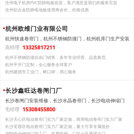
沧州电子机房PVC防静电板批发，客户满意是我们的服务宗旨
沧州铝合金防静电地板使用寿命长，价格优惠
杭州欧维门业有限公司
杭州快速卷帘门，杭州不锈钢防撞门，杭州机库门生产安装
13325817211
高经理
杭州不锈钢防撞自由门销售，多年专业经营、品质典范
杭州平开门定制，全心服务全球客户
杭州建德市工业门，树口碑，用心服务
长沙鑫旺达卷闸门厂
长沙卷闸门安装维修，长沙水晶卷帘门，长沙电动伸缩门
15308455800
毛经理
长沙天心区电动卷帘门实力厂家定做，商用电动卷帘门实力厂家
长沙芙蓉区电动卷帘门实力厂家定做，量大可享专属低价
浏阳电动伸缩门加工厂，多重防护，厂区小区通用大门