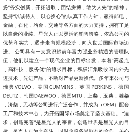
扬“务实创新﹑开拓进取﹑团结拼搏﹑敢为人先”的精神，
坚持“以诚待人﹑以心换心”的认真工作方针，赢得邮电﹑
金融﹑石化﹑冶金﹑交通等各方面的大力支持，拥有了足
以自豪的业绩。星光人正以灵活的销售策略，依靠公司的
优势和实力，逐步走向规模经济，向入世后国际市场迈
进。 公司具有一支意识超前年富力强业务精通的管理队
伍，他们以建立一个现代企业的目标出发，本着“高起点
﹑高科技﹑服务优”的追求目标，积极汇集吸收国内外先
进技术﹑先进产品，不断对产品更新换代。多年来公司与
瑞典VOLVO﹑美国CUMMINS﹑英国PERKINS﹑德国
DEUTZ﹑韩国DAEWOO﹑德国MTU﹑上柴﹑玉柴﹑潍柴
﹑济柴﹑无动等公司进行广泛合作，并成为（OEM）配套
工厂和技术中心，为开拓国际市场奠定了坚实基础。 “追
求，创造完善”是星光人的宗旨，创造世界是星光人的目
标，星光人正为之奋斗，同时企盼各界朋友的合作﹑关心