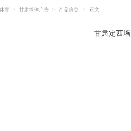
体育
>
甘肃墙体广告
>
产品信息
>
正文
甘肃定西墙